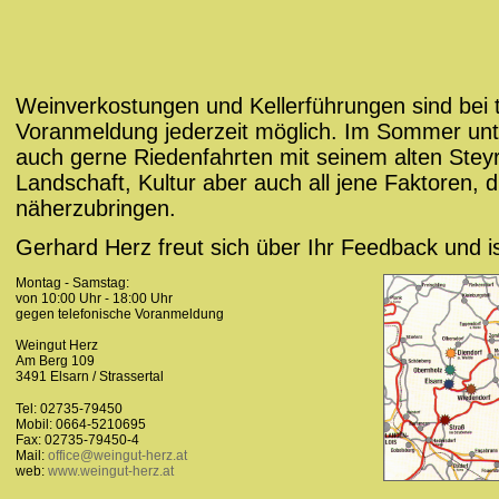
Weinverkostungen und Kellerführungen sind bei t
Voranmeldung jederzeit möglich. Im Sommer un
auch gerne Riedenfahrten mit seinem alten Stey
Landschaft, Kultur aber auch all jene Faktoren, 
näherzubringen.
Gerhard Herz freut sich über Ihr Feedback und ist
Montag - Samstag:
von 10:00 Uhr - 18:00 Uhr
gegen telefonische Voranmeldung
Weingut Herz
Am Berg 109
3491 Elsarn / Strassertal
Tel: 02735-79450
Mobil: 0664-5210695
Fax: 02735-79450-4
Mail:
office@weingut-herz.at
web:
www.weingut-herz.at